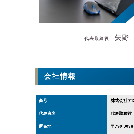
矢野
代表取締役
会社情報
商号
株式会社ア
代表者名
代表取締役
所在地
〒790-00