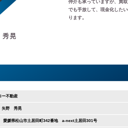
仲介も承っていますが、買取
でも手放して、現金化したい
ります。
 秀晃
ロー不動産
 矢野 秀晃
36 愛媛県松山市土居田町342番地 a-next土居田301号